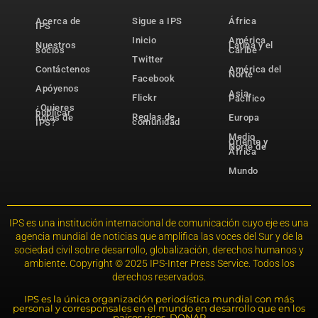
Acerca de
Sigue a IPS
África
IPS
Inicio
América
Nuestros
Latina y el
socios
Caribe
Twitter
Contáctenos
América del
Norte
Facebook
Apóyenos
Asia-
Flickr
Pacífico
¿Quieres
publicar
Reglas de
notas de
Europa
comunidad
IPS?
Medio
Oriente y
Norte de
África
Mundo
IPS es una institución internacional de comunicación cuyo eje es una
agencia mundial de noticias que amplifica las voces del Sur y de la
sociedad civil sobre desarrollo, globalización, derechos humanos y
ambiente. Copyright © 2025 IPS-Inter Press Service. Todos los
derechos reservados.
IPS es la única organización periodística mundial con más
personal y corresponsales en el mundo en desarrollo que en los
países ricos. DONAR