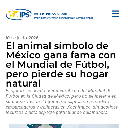
10 de junio, 2026
El animal símbolo de
México gana fama con
el Mundial de Fútbol,
pero pierde su hogar
natural
El ajolote es usado como emblema del Mundial de
Fútbol en la Ciudad de México, pero no se invierte en
su conservación. El gobierno capitalino remodeló
embarcaderos y trajineras en Xochimilco, sin destinar
recursos a esta especie particular de salamandra.