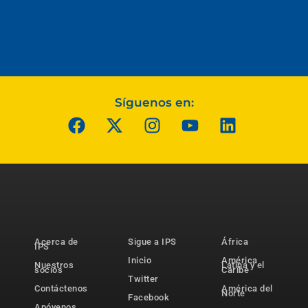
Síguenos en:
Acerca de
Sigue a IPS
África
IPS
Inicio
América
Nuestros
Latina y el
socios
Caribe
Twitter
Contáctenos
América del
Norte
Facebook
Apóyenos