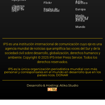
Asia-
Flickr
Pacífico
¿Quieres
publicar
Reglas de
notas de
Europa
comunidad
IPS?
Medio
Oriente y
Norte de
África
Mundo
IPS es una institución internacional de comunicación cuyo eje es una
agencia mundial de noticias que amplifica las voces del Sur y de la
sociedad civil sobre desarrollo, globalización, derechos humanos y
ambiente. Copyright © 2025 IPS-Inter Press Service. Todos los
derechos reservados.
IPS es la única organización periodística mundial con más
personal y corresponsales en el mundo en desarrollo que en los
países ricos. DONAR
Desarrollo & Hosting: Atiko.Studio