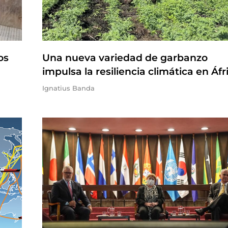
os
Una nueva variedad de garbanzo
impulsa la resiliencia climática en Áfr
Ignatius Banda