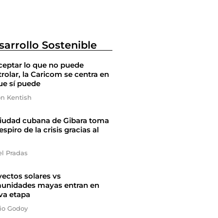
sarrollo Sostenible
ceptar lo que no puede
rolar, la Caricom se centra en
ue sí puede
on Kentish
ciudad cubana de Gibara toma
espiro de la crisis gracias al
el Pradas
ectos solares vs
unidades mayas entran en
va etapa
io Godoy