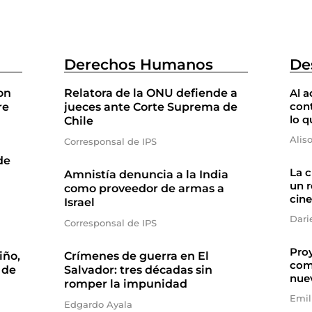
Derechos Humanos
De
on
Relatora de la ONU defiende a
Al a
cont
re
jueces ante Corte Suprema de
lo q
Chile
Alis
Corresponsal de IPS
de
La 
Amnistía denuncia a la India
un r
como proveedor de armas a
cine
Israel
Dari
Corresponsal de IPS
Proy
iño,
Crímenes de guerra en El
com
 de
Salvador: tres décadas sin
nue
romper la impunidad
Emil
Edgardo Ayala