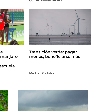
Corresponsal de IPS
de
Transición verde: pagar
limanjaro
menos, beneficiarse más
a
escuela
Michal Podolski