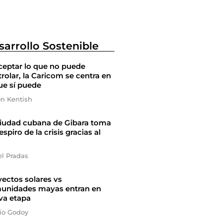
sarrollo Sostenible
ceptar lo que no puede
rolar, la Caricom se centra en
ue sí puede
on Kentish
ciudad cubana de Gibara toma
espiro de la crisis gracias al
el Pradas
ectos solares vs
unidades mayas entran en
va etapa
io Godoy