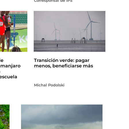
Corresponsal de IPS
de
Transición verde: pagar
limanjaro
menos, beneficiarse más
a
escuela
Michal Podolski