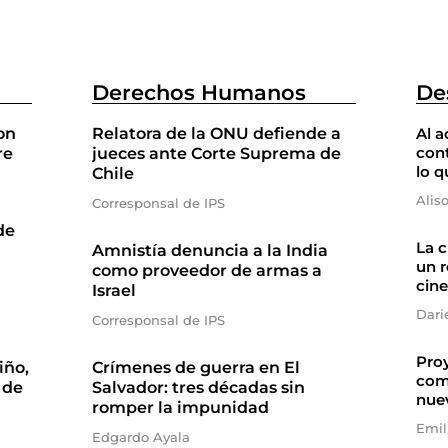
Derechos Humanos
De
on
Relatora de la ONU defiende a
Al a
cont
re
jueces ante Corte Suprema de
lo q
Chile
Alis
Corresponsal de IPS
de
La 
Amnistía denuncia a la India
un r
como proveedor de armas a
cine
Israel
Dari
Corresponsal de IPS
Proy
iño,
Crímenes de guerra en El
com
 de
Salvador: tres décadas sin
nue
romper la impunidad
Emil
Edgardo Ayala