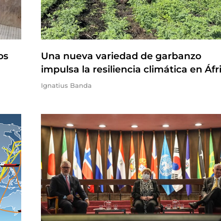
os
Una nueva variedad de garbanzo
impulsa la resiliencia climática en Áfr
Ignatius Banda