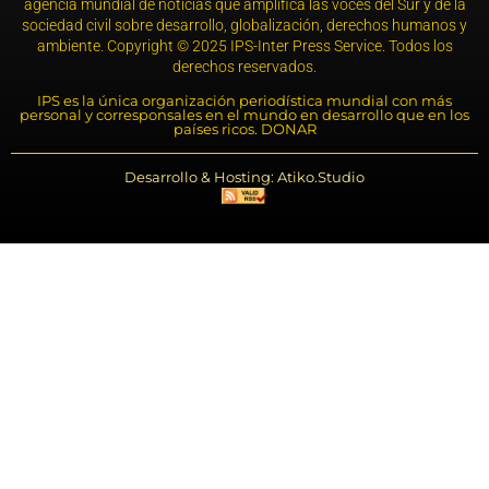
agencia mundial de noticias que amplifica las voces del Sur y de la
sociedad civil sobre desarrollo, globalización, derechos humanos y
ambiente. Copyright © 2025 IPS-Inter Press Service. Todos los
derechos reservados.
IPS es la única organización periodística mundial con más
personal y corresponsales en el mundo en desarrollo que en los
países ricos. DONAR
Desarrollo & Hosting: Atiko.Studio