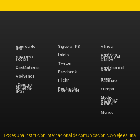
Acerca de
Sigue a IPS
África
IPS
Inicio
América
Nuestros
Latina y el
socios
Caribe
Twitter
Contáctenos
América del
Norte
Facebook
Apóyenos
Asia-
Flickr
Pacífico
¿Quieres
publicar
Reglas de
notas de
Europa
comunidad
IPS?
Medio
Oriente y
Norte de
África
Mundo
IPS es una institución internacional de comunicación cuyo eje es una