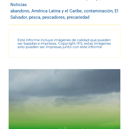
Noticias
abandono
,
América Latina y el Caribe
,
contaminación
,
El
Salvador
,
pesca
,
pescadores
,
precariedad
Este informe incluye imágenes de calidad que pueden
ser bajadas e impresas. Copyright IPS, estas imágenes
sólo pueden ser impresas junto con este informe