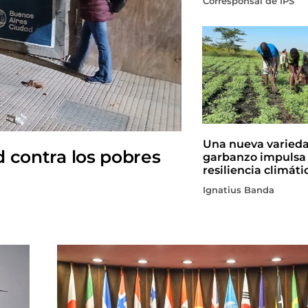
Corresponsal de IPS
Una nueva varied
d contra los pobres
garbanzo impulsa 
resiliencia climáti
Ignatius Banda