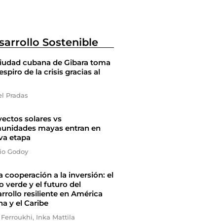
sarrollo Sostenible
ciudad cubana de Gibara toma
espiro de la crisis gracias al
el Pradas
ectos solares vs
unidades mayas entran en
va etapa
io Godoy
a cooperación a la inversión: el
 verde y el futuro del
rrollo resiliente en América
na y el Caribe
 Ferroukhi, Inka Mattila