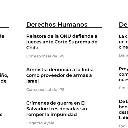
Derechos Humanos
De
de
Relatora de la ONU defiende a
La 
un r
jueces ante Corte Suprema de
cine
Chile
Dari
Corresponsal de IPS
Proy
Amnistía denuncia a la India
com
iño,
como proveedor de armas a
nue
 de
Israel
Emil
Corresponsal de IPS
De l
Crímenes de guerra en El
bono
Salvador: tres décadas sin
desa
s
romper la impunidad
Lati
Edgardo Ayala
Lyes