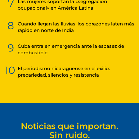
7
Las mujeres soportan la «segregación
ocupacional» en América Latina
8
Cuando llegan las lluvias, los corazones laten más
rápido en norte de India
9
Cuba entra en emergencia ante la escasez de
combustible
10
El periodismo nicaragüense en el exilio:
precariedad, silencios y resistencia
Noticias que importan.
Sin ruido.