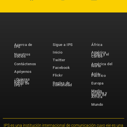
Acerca de
Sigue a IPS
África
IPS
Inicio
América
Nuestros
Latina y el
socios
Caribe
Twitter
Contáctenos
América del
Norte
Facebook
Apóyenos
Asia-
Flickr
Pacífico
¿Quieres
publicar
Reglas de
notas de
Europa
comunidad
IPS?
Medio
Oriente y
Norte de
África
Mundo
IPS es una institución internacional de comunicación cuyo eje es una