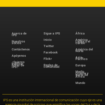
Acerca de
Sigue a IPS
África
IPS
Inicio
América
Nuestros
Latina y el
socios
Caribe
Twitter
Contáctenos
América del
Norte
Facebook
Apóyenos
Asia-
Flickr
Pacífico
¿Quieres
publicar
Reglas de
notas de
Europa
comunidad
IPS?
Medio
Oriente y
Norte de
África
Mundo
IPS es una institución internacional de comunicación cuyo eje es una
agencia mundial de noticias que amplifica las voces del Sur y de la