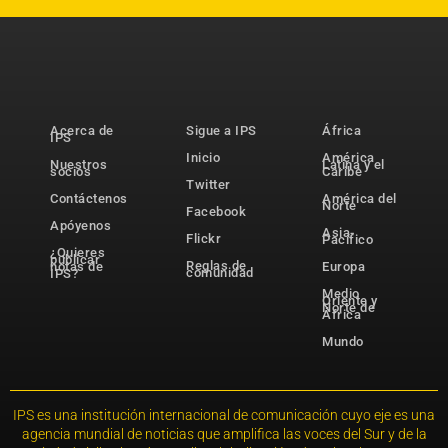
Acerca de
Sigue a IPS
África
IPS
Inicio
América
Nuestros
Latina y el
socios
Caribe
Twitter
Contáctenos
América del
Norte
Facebook
Apóyenos
Asia-
Flickr
Pacífico
¿Quieres
publicar
Reglas de
notas de
Europa
comunidad
IPS?
Medio
Oriente y
Norte de
África
Mundo
IPS es una institución internacional de comunicación cuyo eje es una
agencia mundial de noticias que amplifica las voces del Sur y de la