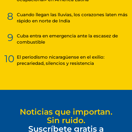
8
Cuando llegan las lluvias, los corazones laten más
rápido en norte de India
9
Cuba entra en emergencia ante la escasez de
combustible
10
El periodismo nicaragüense en el exilio:
precariedad, silencios y resistencia
Noticias que importan.
Sin ruido.
Suscríbete gratis a