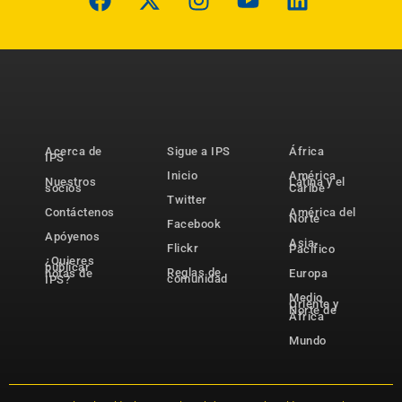
Acerca de
Sigue a IPS
África
IPS
Inicio
América
Nuestros
Latina y el
socios
Caribe
Twitter
Contáctenos
América del
Norte
Facebook
Apóyenos
Asia-
Flickr
Pacífico
¿Quieres
publicar
Reglas de
notas de
Europa
comunidad
IPS?
Medio
Oriente y
Norte de
África
Mundo