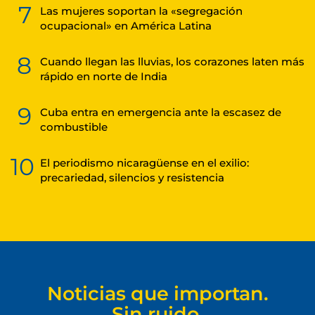
7
Las mujeres soportan la «segregación
ocupacional» en América Latina
8
Cuando llegan las lluvias, los corazones laten más
rápido en norte de India
9
Cuba entra en emergencia ante la escasez de
combustible
10
El periodismo nicaragüense en el exilio:
precariedad, silencios y resistencia
Noticias que importan.
Sin ruido.