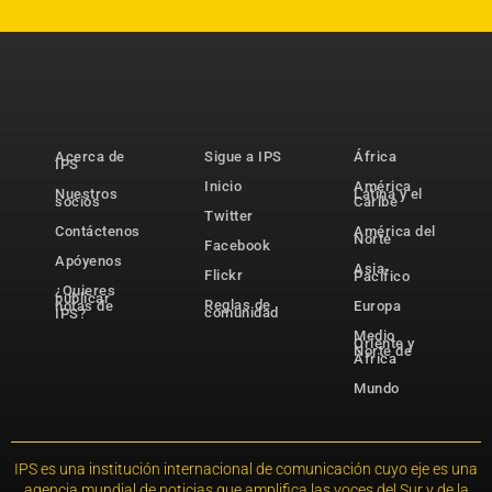
Acerca de
Sigue a IPS
África
IPS
Inicio
América
Nuestros
Latina y el
socios
Caribe
Twitter
Contáctenos
América del
Norte
Facebook
Apóyenos
Asia-
Flickr
Pacífico
¿Quieres
publicar
Reglas de
notas de
Europa
comunidad
IPS?
Medio
Oriente y
Norte de
África
Mundo
IPS es una institución internacional de comunicación cuyo eje es una
agencia mundial de noticias que amplifica las voces del Sur y de la