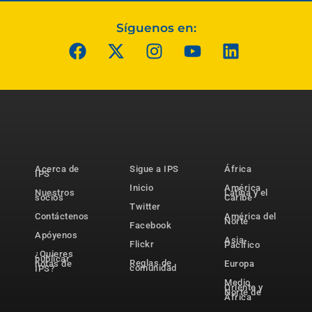
Síguenos en:
Acerca de
Sigue a IPS
África
IPS
Inicio
América
Nuestros
Latina y el
socios
Caribe
Twitter
Contáctenos
América del
Norte
Facebook
Apóyenos
Asia-
Flickr
Pacífico
¿Quieres
publicar
Reglas de
notas de
Europa
comunidad
IPS?
Medio
Oriente y
Norte de
África