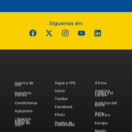
Síguenos en:
Acerca de
Sigue a IPS
África
IPS
Inicio
América
Nuestros
Latina y el
socios
Caribe
Twitter
Contáctenos
América del
Norte
Facebook
Apóyenos
Asia-
Flickr
Pacífico
¿Quieres
publicar
Reglas de
notas de
Europa
comunidad
IPS?
Medio