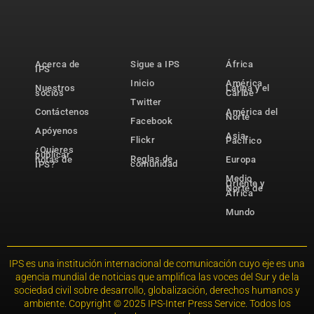
Acerca de
Sigue a IPS
África
IPS
Inicio
América
Nuestros
Latina y el
socios
Caribe
Twitter
Contáctenos
América del
Norte
Facebook
Apóyenos
Asia-
Flickr
Pacífico
¿Quieres
publicar
Reglas de
notas de
Europa
comunidad
IPS?
Medio
Oriente y
Norte de
África
Mundo
IPS es una institución internacional de comunicación cuyo eje es una
agencia mundial de noticias que amplifica las voces del Sur y de la
sociedad civil sobre desarrollo, globalización, derechos humanos y
ambiente. Copyright © 2025 IPS-Inter Press Service. Todos los