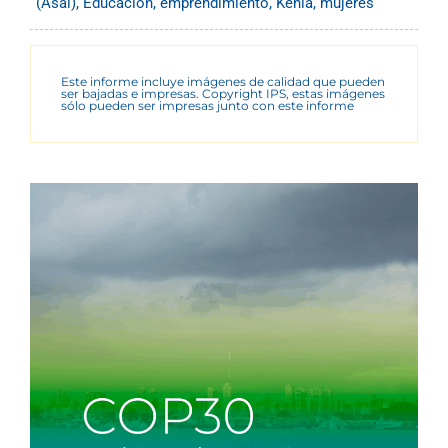
(Asal)
,
Educación
,
emprendimiento
,
Kenia
,
mujeres
Este informe incluye imágenes de calidad que pueden
ser bajadas e impresas. Copyright IPS, estas imágenes
sólo pueden ser impresas junto con este informe