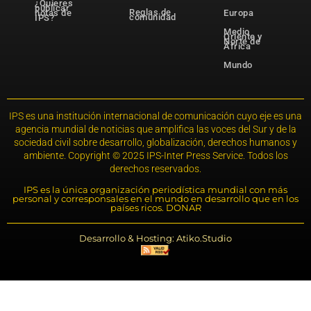
¿Quieres
publicar
Reglas de
notas de
Europa
comunidad
IPS?
Medio
Oriente y
Norte de
África
Mundo
IPS es una institución internacional de comunicación cuyo eje es una
agencia mundial de noticias que amplifica las voces del Sur y de la
sociedad civil sobre desarrollo, globalización, derechos humanos y
ambiente. Copyright © 2025 IPS-Inter Press Service. Todos los
derechos reservados.
IPS es la única organización periodística mundial con más
personal y corresponsales en el mundo en desarrollo que en los
países ricos. DONAR
Desarrollo & Hosting: Atiko.Studio