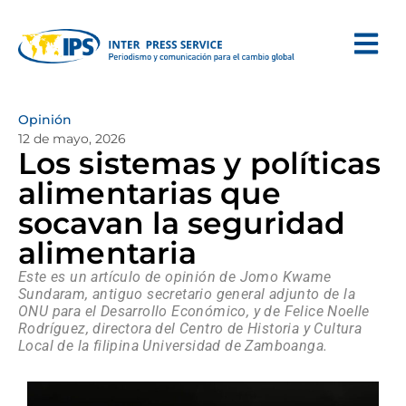
Opinión
12 de mayo, 2026
Los sistemas y políticas
alimentarias que
socavan la seguridad
alimentaria
Este es un artículo de opinión de Jomo Kwame
Sundaram, antiguo secretario general adjunto de la
ONU para el Desarrollo Económico, y de Felice Noelle
Rodríguez, directora del Centro de Historia y Cultura
Local de la filipina Universidad de Zamboanga.