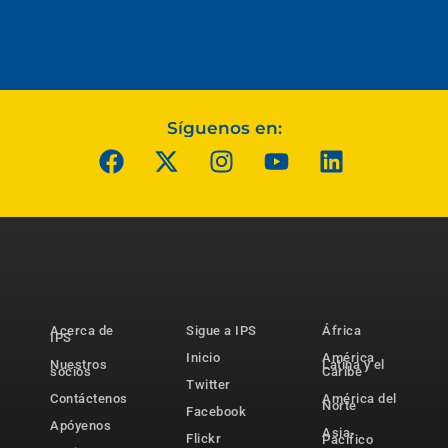
Síguenos en:
Acerca de
Sigue a IPS
África
IPS
Inicio
América
Nuestros
Latina y el
socios
Caribe
Twitter
Contáctenos
América del
Norte
Facebook
Apóyenos
Asia-
Flickr
Pacífico