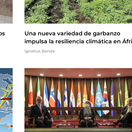
os
Una nueva variedad de garbanzo
impulsa la resiliencia climática en Áfr
Ignatius Banda