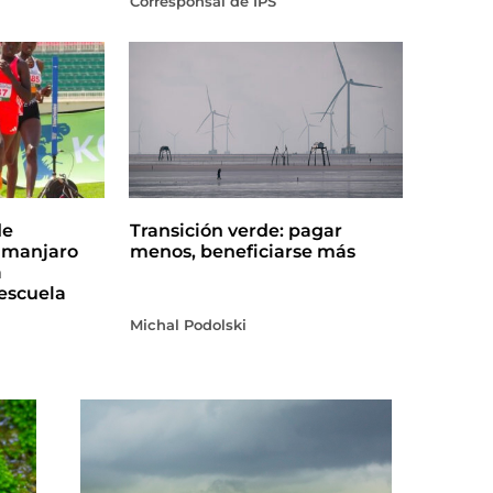
Corresponsal de IPS
de
Transición verde: pagar
limanjaro
menos, beneficiarse más
a
escuela
Michal Podolski