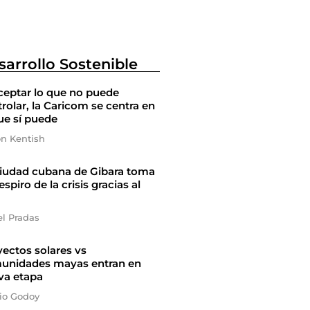
sarrollo Sostenible
ceptar lo que no puede
rolar, la Caricom se centra en
ue sí puede
on Kentish
ciudad cubana de Gibara toma
espiro de la crisis gracias al
el Pradas
ectos solares vs
unidades mayas entran en
va etapa
io Godoy