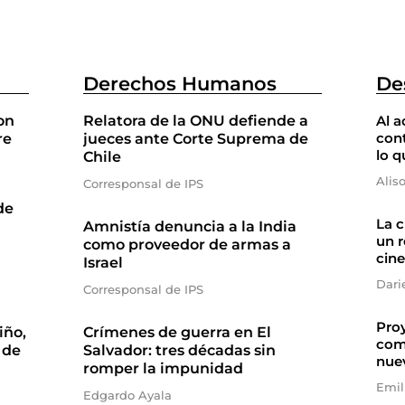
Derechos Humanos
De
on
Relatora de la ONU defiende a
Al a
cont
re
jueces ante Corte Suprema de
lo q
Chile
Alis
Corresponsal de IPS
de
La 
Amnistía denuncia a la India
un r
como proveedor de armas a
cine
Israel
Dari
Corresponsal de IPS
Proy
iño,
Crímenes de guerra en El
com
 de
Salvador: tres décadas sin
nue
romper la impunidad
Emil
Edgardo Ayala