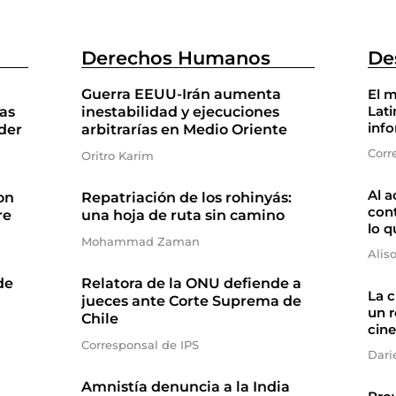
Derechos Humanos
De
Guerra EEUU-Irán aumenta
El m
Lati
as
inestabilidad y ejecuciones
inf
der
arbitrarías en Medio Oriente
Corr
Oritro Karim
Al a
on
Repatriación de los rohinyás:
cont
re
una hoja de ruta sin camino
lo q
Mohammad Zaman
Alis
de
Relatora de la ONU defiende a
La 
jueces ante Corte Suprema de
un r
Chile
cine
Corresponsal de IPS
Dari
Amnistía denuncia a la India