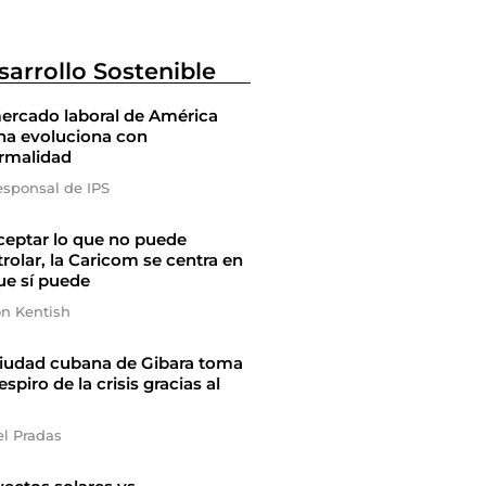
sarrollo Sostenible
ercado laboral de América
na evoluciona con
ormalidad
esponsal de IPS
ceptar lo que no puede
rolar, la Caricom se centra en
ue sí puede
on Kentish
ciudad cubana de Gibara toma
espiro de la crisis gracias al
el Pradas