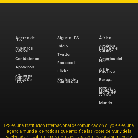
Acerca de
Sigue a IPS
África
IPS
Inicio
América
Nuestros
Latina y el
socios
Caribe
Twitter
Contáctenos
América del
Norte
Facebook
Apóyenos
Asia-
Flickr
Pacífico
¿Quieres
publicar
Reglas de
notas de
Europa
comunidad
IPS?
Medio
Oriente y
Norte de
África
Mundo
IPS es una institución internacional de comunicación cuyo eje es una
agencia mundial de noticias que amplifica las voces del Sur y de la
sociedad civil sobre desarrollo, globalización, derechos humanos y