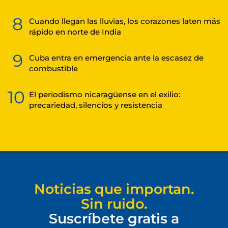
8
Cuando llegan las lluvias, los corazones laten más
rápido en norte de India
9
Cuba entra en emergencia ante la escasez de
combustible
10
El periodismo nicaragüense en el exilio:
precariedad, silencios y resistencia
Noticias que importan.
Sin ruido.
Suscríbete gratis a