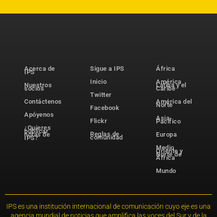
Acerca de
Sigue a IPS
África
IPS
Inicio
América
Nuestros
Latina y el
socios
Caribe
Twitter
Contáctenos
América del
Norte
Facebook
Apóyenos
Asia-
Flickr
Pacífico
¿Quieres
publicar
Reglas de
notas de
Europa
comunidad
IPS?
Medio
Oriente y
Norte de
África
Mundo
IPS es una institución internacional de comunicación cuyo eje es una
agencia mundial de noticias que amplifica las voces del Sur y de la