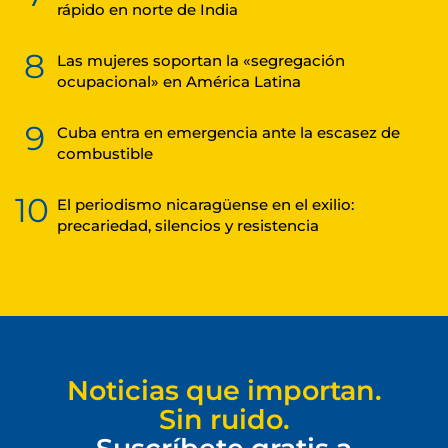
rápido en norte de India
8
Las mujeres soportan la «segregación
ocupacional» en América Latina
9
Cuba entra en emergencia ante la escasez de
combustible
10
El periodismo nicaragüense en el exilio:
precariedad, silencios y resistencia
Noticias que importan.
Sin ruido.