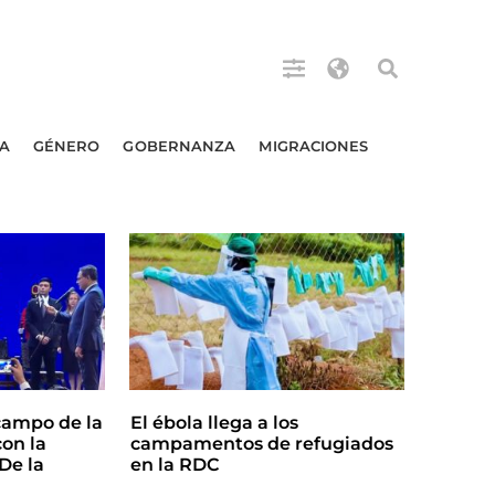
A
GÉNERO
GOBERNANZA
MIGRACIONES
campo de la
El ébola llega a los
on la
campamentos de refugiados
De la
en la RDC