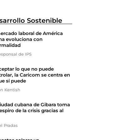
sarrollo Sostenible
ercado laboral de América
na evoluciona con
ormalidad
esponsal de IPS
ceptar lo que no puede
rolar, la Caricom se centra en
ue sí puede
on Kentish
ciudad cubana de Gibara toma
espiro de la crisis gracias al
el Pradas