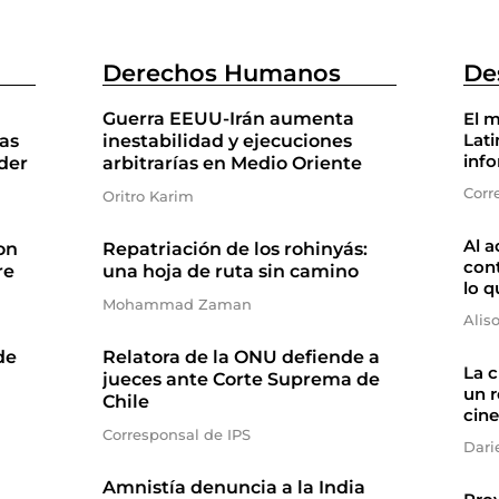
Derechos Humanos
De
Guerra EEUU-Irán aumenta
El m
Lati
as
inestabilidad y ejecuciones
inf
der
arbitrarías en Medio Oriente
Corr
Oritro Karim
Al a
on
Repatriación de los rohinyás:
cont
re
una hoja de ruta sin camino
lo q
Mohammad Zaman
Alis
de
Relatora de la ONU defiende a
La 
jueces ante Corte Suprema de
un r
Chile
cine
Corresponsal de IPS
Dari
Amnistía denuncia a la India