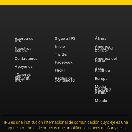
Acerca de
Sigue a IPS
África
IPS
Inicio
América
Nuestros
Latina y el
socios
Caribe
Twitter
Contáctenos
América del
Norte
Facebook
Apóyenos
Asia-
Flickr
Pacífico
¿Quieres
publicar
Reglas de
notas de
Europa
comunidad
IPS?
Medio
Oriente y
Norte de
África
Mundo
IPS es una institución internacional de comunicación cuyo eje es una
agencia mundial de noticias que amplifica las voces del Sur y de la