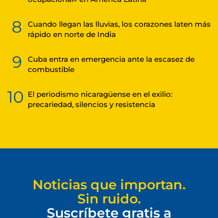
8
Cuando llegan las lluvias, los corazones laten más
rápido en norte de India
9
Cuba entra en emergencia ante la escasez de
combustible
10
El periodismo nicaragüense en el exilio:
precariedad, silencios y resistencia
Noticias que importan.
Sin ruido.
Suscríbete gratis a