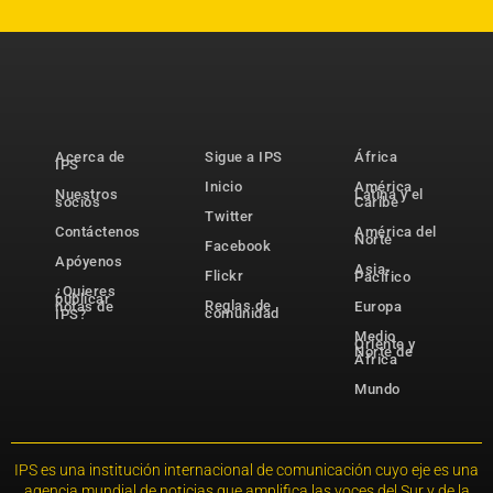
Acerca de
Sigue a IPS
África
IPS
Inicio
América
Nuestros
Latina y el
socios
Caribe
Twitter
Contáctenos
América del
Norte
Facebook
Apóyenos
Asia-
Flickr
Pacífico
¿Quieres
publicar
Reglas de
notas de
Europa
comunidad
IPS?
Medio
Oriente y
Norte de
África
Mundo
IPS es una institución internacional de comunicación cuyo eje es una
agencia mundial de noticias que amplifica las voces del Sur y de la