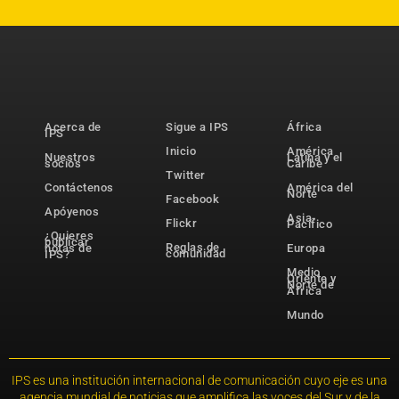
Acerca de
Sigue a IPS
África
IPS
Inicio
América
Nuestros
Latina y el
socios
Caribe
Twitter
Contáctenos
América del
Norte
Facebook
Apóyenos
Asia-
Flickr
Pacífico
¿Quieres
publicar
Reglas de
notas de
Europa
comunidad
IPS?
Medio
Oriente y
Norte de
África
Mundo
IPS es una institución internacional de comunicación cuyo eje es una
agencia mundial de noticias que amplifica las voces del Sur y de la