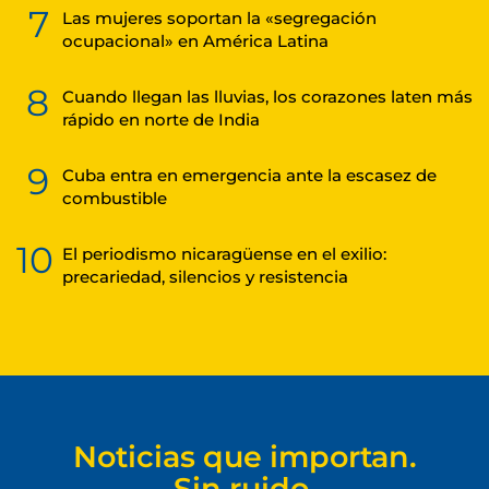
7
Las mujeres soportan la «segregación
ocupacional» en América Latina
8
Cuando llegan las lluvias, los corazones laten más
rápido en norte de India
9
Cuba entra en emergencia ante la escasez de
combustible
10
El periodismo nicaragüense en el exilio:
precariedad, silencios y resistencia
Noticias que importan.
Sin ruido.