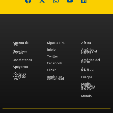
Acerca de
Sigue a IPS
África
IPS
Inicio
América
Nuestros
Latina y el
socios
Caribe
Twitter
Contáctenos
América del
Norte
Facebook
Apóyenos
Asia-
Flickr
Pacífico
¿Quieres
publicar
Reglas de
notas de
Europa
comunidad
IPS?
Medio
Oriente y
Norte de
África
Mundo