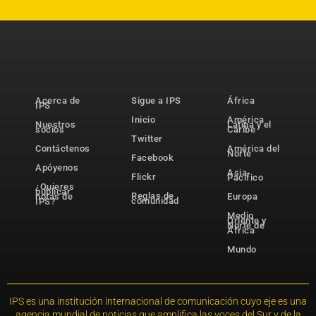
Acerca de
Sigue a IPS
África
IPS
Inicio
América
Nuestros
Latina y el
socios
Caribe
Twitter
Contáctenos
América del
Norte
Facebook
Apóyenos
Asia-
Flickr
Pacífico
¿Quieres
publicar
Reglas de
notas de
Europa
comunidad
IPS?
Medio
Oriente y
Norte de
África
Mundo
IPS es una institución internacional de comunicación cuyo eje es una
agencia mundial de noticias que amplifica las voces del Sur y de la