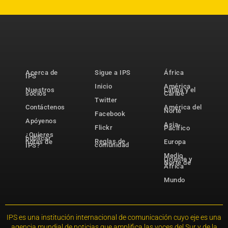
Acerca de
Sigue a IPS
África
IPS
Inicio
América
Nuestros
Latina y el
socios
Caribe
Twitter
Contáctenos
América del
Norte
Facebook
Apóyenos
Asia-
Flickr
Pacífico
¿Quieres
publicar
Reglas de
notas de
Europa
comunidad
IPS?
Medio
Oriente y
Norte de
África
Mundo
IPS es una institución internacional de comunicación cuyo eje es una
agencia mundial de noticias que amplifica las voces del Sur y de la