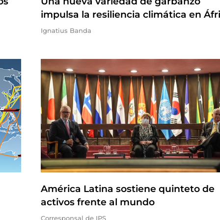
os
Una nueva variedad de garbanzo
impulsa la resiliencia climática en Áfr
Ignatius Banda
América Latina sostiene quinteto de
activos frente al mundo
Corresponsal de IPS