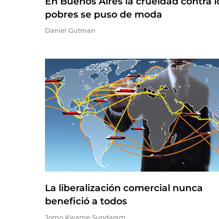
En Buenos Aires la crueldad contra l
pobres se puso de moda
Daniel Gutman
La liberalización comercial nunca
benefició a todos
Jomo Kwame Sundaram