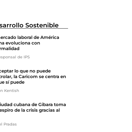
sarrollo Sostenible
ercado laboral de América
na evoluciona con
ormalidad
esponsal de IPS
ceptar lo que no puede
rolar, la Caricom se centra en
ue sí puede
on Kentish
ciudad cubana de Gibara toma
espiro de la crisis gracias al
el Pradas