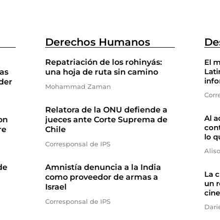
Derechos Humanos
De
Repatriación de los rohinyás:
El m
Lati
as
una hoja de ruta sin camino
inf
der
Mohammad Zaman
Corr
Relatora de la ONU defiende a
Al a
on
jueces ante Corte Suprema de
cont
re
Chile
lo q
Corresponsal de IPS
Alis
de
Amnistía denuncia a la India
La 
como proveedor de armas a
un r
Israel
cine
Corresponsal de IPS
Dari