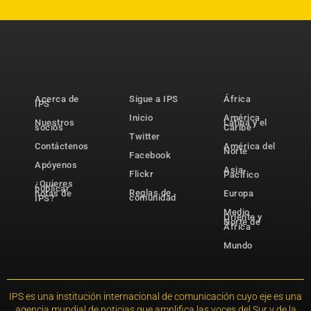
Acerca de
Sigue a IPS
África
IPS
Inicio
América
Nuestros
Latina y el
socios
Caribe
Twitter
Contáctenos
América del
Norte
Facebook
Apóyenos
Asia-
Flickr
Pacífico
¿Quieres
publicar
Reglas de
notas de
Europa
comunidad
IPS?
Medio
Oriente y
Norte de
África
Mundo
IPS es una institución internacional de comunicación cuyo eje es una
agencia mundial de noticias que amplifica las voces del Sur y de la