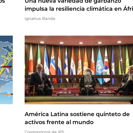
os
Una nueva variedad de garbanzo
impulsa la resiliencia climática en Áfr
Ignatius Banda
América Latina sostiene quinteto de
activos frente al mundo
Corresponsal de IPS