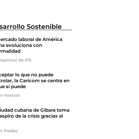
sarrollo Sostenible
ercado laboral de América
na evoluciona con
ormalidad
esponsal de IPS
ceptar lo que no puede
rolar, la Caricom se centra en
ue sí puede
on Kentish
ciudad cubana de Gibara toma
espiro de la crisis gracias al
el Pradas