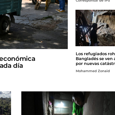
Corresponsal de IPS
Los refugiados roh
 económica
Bangladés se ven 
por nuevas catástr
cada día
Mohammed Zonaid