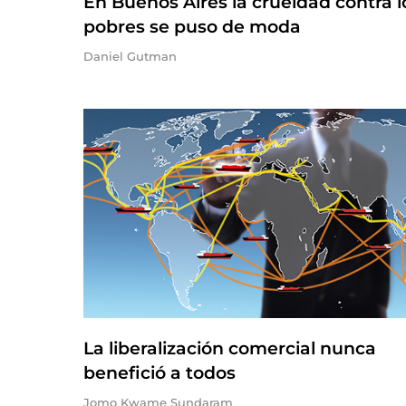
En Buenos Aires la crueldad contra l
pobres se puso de moda
Daniel Gutman
La liberalización comercial nunca
benefició a todos
Jomo Kwame Sundaram