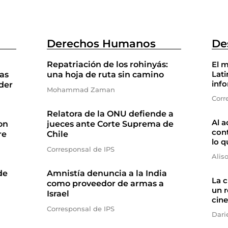
Derechos Humanos
De
Repatriación de los rohinyás:
El m
Lati
as
una hoja de ruta sin camino
inf
der
Mohammad Zaman
Corr
Relatora de la ONU defiende a
Al a
on
jueces ante Corte Suprema de
cont
re
Chile
lo q
Corresponsal de IPS
Alis
de
Amnistía denuncia a la India
La 
como proveedor de armas a
un r
Israel
cine
Corresponsal de IPS
Dari