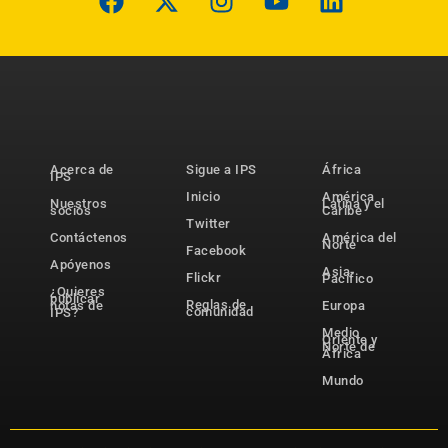
Acerca de
Sigue a IPS
África
IPS
Inicio
América
Nuestros
Latina y el
socios
Caribe
Twitter
Contáctenos
América del
Norte
Facebook
Apóyenos
Asia-
Flickr
Pacífico
¿Quieres
publicar
Reglas de
notas de
Europa
comunidad
IPS?
Medio
Oriente y
Norte de
África
Mundo