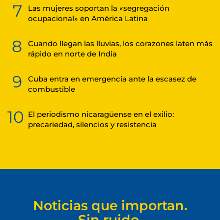
7
Las mujeres soportan la «segregación
ocupacional» en América Latina
8
Cuando llegan las lluvias, los corazones laten más
rápido en norte de India
9
Cuba entra en emergencia ante la escasez de
combustible
10
El periodismo nicaragüense en el exilio:
precariedad, silencios y resistencia
Noticias que importan.
Sin ruido.