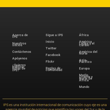
Acerca de
Sigue a IPS
África
IPS
Inicio
América
Nuestros
Latina y el
socios
Caribe
Twitter
Contáctenos
América del
Norte
Facebook
Apóyenos
Asia-
Flickr
Pacífico
¿Quieres
publicar
Reglas de
notas de
Europa
comunidad
IPS?
Medio
Oriente y
Norte de
África
Mundo
IPS es una institución internacional de comunicación cuyo eje es una
agencia mundial de noticias que amplifica las voces del Sur y de la