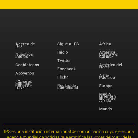
Acerca de
Sigue a IPS
África
IPS
Inicio
América
Nuestros
Latina y el
socios
Caribe
Twitter
Contáctenos
América del
Norte
Facebook
Apóyenos
Asia-
Flickr
Pacífico
¿Quieres
publicar
Reglas de
notas de
Europa
comunidad
IPS?
Medio
Oriente y
Norte de
África
Mundo
IPS es una institución internacional de comunicación cuyo eje es una
agencia mundial de noticias que amplifica las voces del Sur y de la