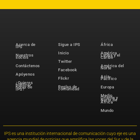
Acerca de
Sigue a IPS
África
IPS
Inicio
América
Nuestros
Latina y el
socios
Caribe
Twitter
Contáctenos
América del
Norte
Facebook
Apóyenos
Asia-
Flickr
Pacífico
¿Quieres
publicar
Reglas de
notas de
Europa
comunidad
IPS?
Medio
Oriente y
Norte de
África
Mundo
IPS es una institución internacional de comunicación cuyo eje es una
agencia mundial de noticias que amplifica las voces del Sur y de la