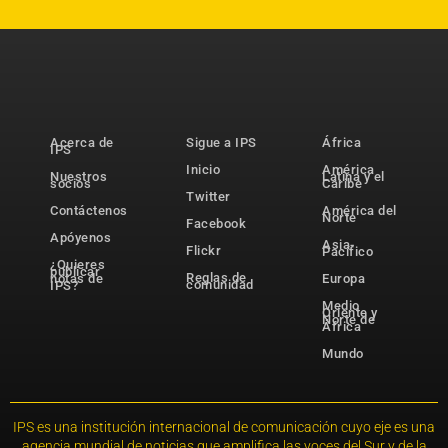
Acerca de
Sigue a IPS
África
IPS
Inicio
América
Nuestros
Latina y el
socios
Caribe
Twitter
Contáctenos
América del
Norte
Facebook
Apóyenos
Asia-
Flickr
Pacífico
¿Quieres
publicar
Reglas de
notas de
Europa
comunidad
IPS?
Medio
Oriente y
Norte de
África
Mundo
IPS es una institución internacional de comunicación cuyo eje es una
agencia mundial de noticias que amplifica las voces del Sur y de la