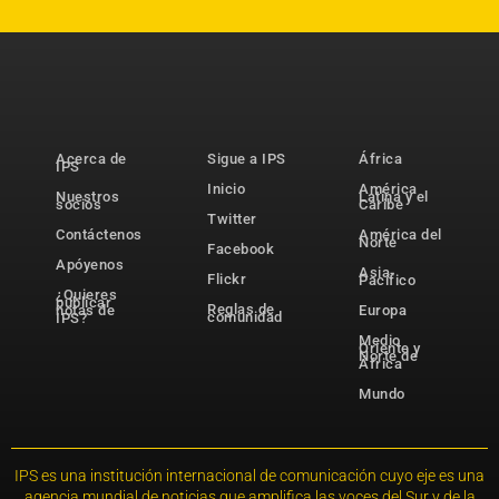
Acerca de
Sigue a IPS
África
IPS
Inicio
América
Nuestros
Latina y el
socios
Caribe
Twitter
Contáctenos
América del
Norte
Facebook
Apóyenos
Asia-
Flickr
Pacífico
¿Quieres
publicar
Reglas de
notas de
Europa
comunidad
IPS?
Medio
Oriente y
Norte de
África
Mundo
IPS es una institución internacional de comunicación cuyo eje es una
agencia mundial de noticias que amplifica las voces del Sur y de la