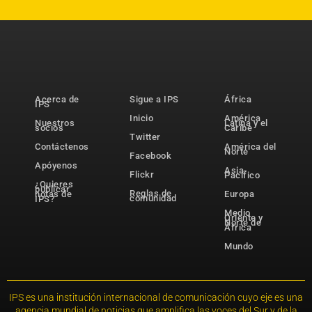
Acerca de
Sigue a IPS
África
IPS
Inicio
América
Nuestros
Latina y el
socios
Caribe
Twitter
Contáctenos
América del
Norte
Facebook
Apóyenos
Asia-
Flickr
Pacífico
¿Quieres
publicar
Reglas de
notas de
Europa
comunidad
IPS?
Medio
Oriente y
Norte de
África
Mundo
IPS es una institución internacional de comunicación cuyo eje es una
agencia mundial de noticias que amplifica las voces del Sur y de la