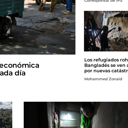
Corresponsal de IPS
Los refugiados roh
 económica
Bangladés se ven 
por nuevas catástr
cada día
Mohammed Zonaid