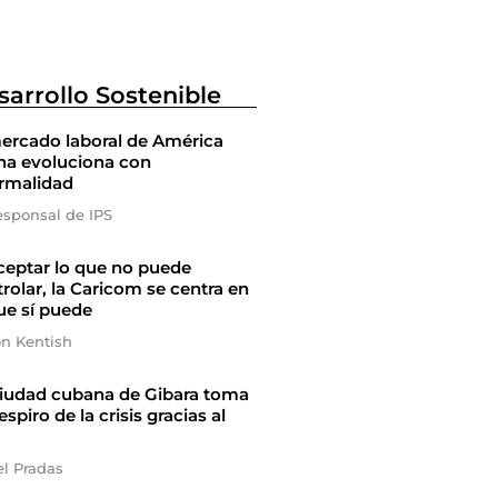
sarrollo Sostenible
ercado laboral de América
na evoluciona con
ormalidad
esponsal de IPS
ceptar lo que no puede
rolar, la Caricom se centra en
ue sí puede
on Kentish
ciudad cubana de Gibara toma
espiro de la crisis gracias al
el Pradas