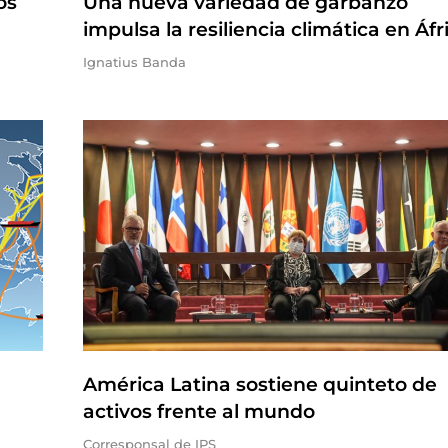
os
Una nueva variedad de garbanzo
impulsa la resiliencia climática en Áfr
Ignatius Banda
América Latina sostiene quinteto de
activos frente al mundo
Corresponsal de IPS