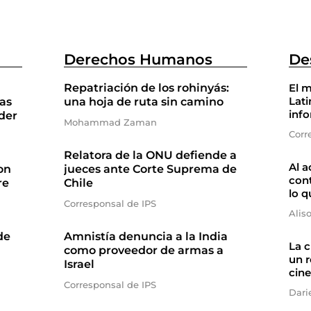
Derechos Humanos
De
Repatriación de los rohinyás:
El m
Lati
as
una hoja de ruta sin camino
inf
der
Mohammad Zaman
Corr
Relatora de la ONU defiende a
Al a
on
jueces ante Corte Suprema de
cont
re
Chile
lo q
Corresponsal de IPS
Alis
de
Amnistía denuncia a la India
La 
como proveedor de armas a
un r
Israel
cine
Corresponsal de IPS
Dari