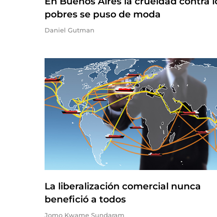
En Buenos Aires la crueldad contra l
pobres se puso de moda
Daniel Gutman
La liberalización comercial nunca
benefició a todos
Jomo Kwame Sundaram