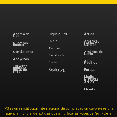
Acerca de
Sigue a IPS
África
IPS
Inicio
América
Nuestros
Latina y el
socios
Caribe
Twitter
Contáctenos
América del
Norte
Facebook
Apóyenos
Asia-
Flickr
Pacífico
¿Quieres
publicar
Reglas de
notas de
Europa
comunidad
IPS?
Medio
Oriente y
Norte de
África
Mundo
IPS es una institución internacional de comunicación cuyo eje es una
agencia mundial de noticias que amplifica las voces del Sur y de la