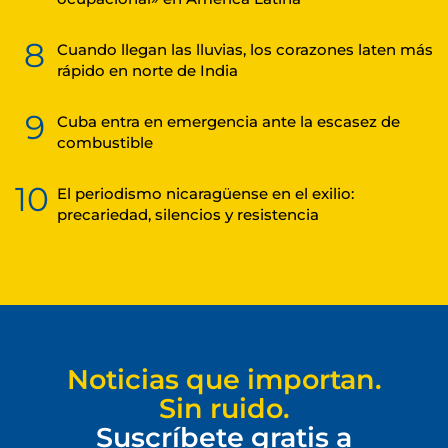
8
Cuando llegan las lluvias, los corazones laten más
rápido en norte de India
9
Cuba entra en emergencia ante la escasez de
combustible
10
El periodismo nicaragüense en el exilio:
precariedad, silencios y resistencia
Noticias que importan.
Sin ruido.
Suscríbete gratis a