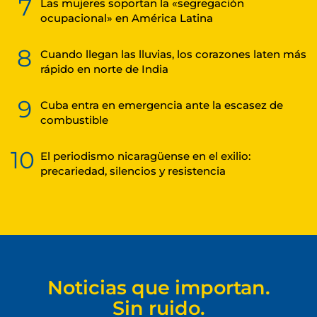
7
Las mujeres soportan la «segregación
ocupacional» en América Latina
8
Cuando llegan las lluvias, los corazones laten más
rápido en norte de India
9
Cuba entra en emergencia ante la escasez de
combustible
10
El periodismo nicaragüense en el exilio:
precariedad, silencios y resistencia
Noticias que importan.
Sin ruido.