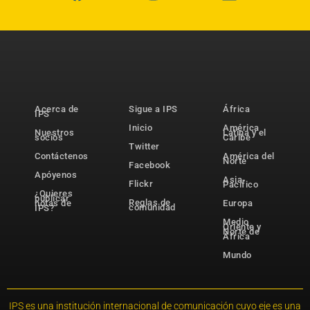
Acerca de
Sigue a IPS
África
IPS
Inicio
América
Nuestros
Latina y el
socios
Caribe
Twitter
Contáctenos
América del
Norte
Facebook
Apóyenos
Asia-
Flickr
Pacífico
¿Quieres
publicar
Reglas de
notas de
Europa
comunidad
IPS?
Medio
Oriente y
Norte de
África
Mundo
IPS es una institución internacional de comunicación cuyo eje es una