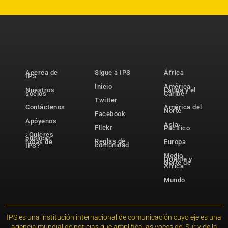
Acerca de
Sigue a IPS
África
IPS
Inicio
América
Nuestros
Latina y el
socios
Caribe
Twitter
Contáctenos
América del
Norte
Facebook
Apóyenos
Asia-
Flickr
Pacífico
¿Quieres
publicar
Reglas de
notas de
Europa
comunidad
IPS?
Medio
Oriente y
Norte de
África
Mundo
IPS es una institución internacional de comunicación cuyo eje es una
agencia mundial de noticias que amplifica las voces del Sur y de la