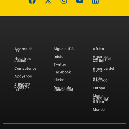
Acerca de
Sigue a IPS
África
IPS
Inicio
América
Nuestros
Latina y el
socios
Caribe
Twitter
Contáctenos
América del
Norte
Facebook
Apóyenos
Asia-
Flickr
Pacífico
¿Quieres
publicar
Reglas de
notas de
Europa
comunidad
IPS?
Medio
Oriente y
Norte de
África
Mundo