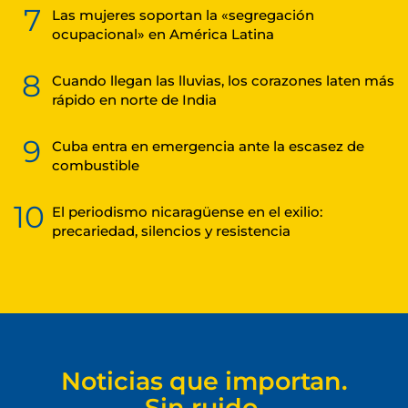
7
Las mujeres soportan la «segregación
ocupacional» en América Latina
8
Cuando llegan las lluvias, los corazones laten más
rápido en norte de India
9
Cuba entra en emergencia ante la escasez de
combustible
10
El periodismo nicaragüense en el exilio:
precariedad, silencios y resistencia
Noticias que importan.
Sin ruido.