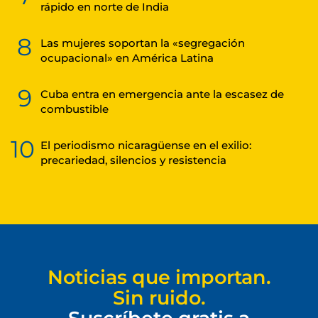
rápido en norte de India
8
Las mujeres soportan la «segregación
ocupacional» en América Latina
9
Cuba entra en emergencia ante la escasez de
combustible
10
El periodismo nicaragüense en el exilio:
precariedad, silencios y resistencia
Noticias que importan.
Sin ruido.