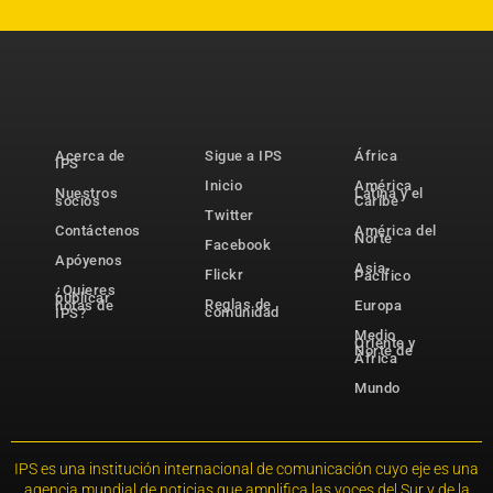
Acerca de
Sigue a IPS
África
IPS
Inicio
América
Nuestros
Latina y el
socios
Caribe
Twitter
Contáctenos
América del
Norte
Facebook
Apóyenos
Asia-
Flickr
Pacífico
¿Quieres
publicar
Reglas de
notas de
Europa
comunidad
IPS?
Medio
Oriente y
Norte de
África
Mundo
IPS es una institución internacional de comunicación cuyo eje es una
agencia mundial de noticias que amplifica las voces del Sur y de la