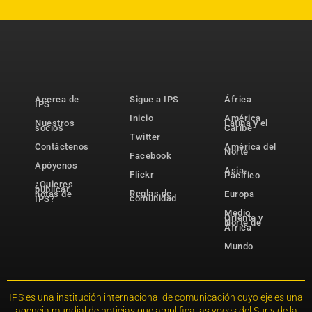
Acerca de
Sigue a IPS
África
IPS
Inicio
América
Nuestros
Latina y el
socios
Caribe
Twitter
Contáctenos
América del
Norte
Facebook
Apóyenos
Asia-
Flickr
Pacífico
¿Quieres
publicar
Reglas de
notas de
Europa
comunidad
IPS?
Medio
Oriente y
Norte de
África
Mundo
IPS es una institución internacional de comunicación cuyo eje es una
agencia mundial de noticias que amplifica las voces del Sur y de la