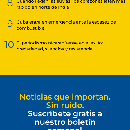
8
Cuando llegan las lluvias, los corazones laten más
rápido en norte de India
9
Cuba entra en emergencia ante la escasez de
combustible
10
El periodismo nicaragüense en el exilio:
precariedad, silencios y resistencia
Noticias que importan.
Sin ruido.
Suscríbete gratis a
nuestro boletín