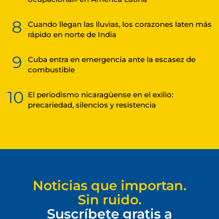
8
Cuando llegan las lluvias, los corazones laten más
rápido en norte de India
9
Cuba entra en emergencia ante la escasez de
combustible
10
El periodismo nicaragüense en el exilio:
precariedad, silencios y resistencia
Noticias que importan.
Sin ruido.
Suscríbete gratis a