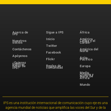
Acerca de
Sigue a IPS
África
IPS
Inicio
América
Nuestros
Latina y el
socios
Caribe
Twitter
Contáctenos
América del
Norte
Facebook
Apóyenos
Asia-
Flickr
Pacífico
¿Quieres
publicar
Reglas de
notas de
Europa
comunidad
IPS?
Medio
Oriente y
Norte de
África
Mundo
IPS es una institución internacional de comunicación cuyo eje es una
agencia mundial de noticias que amplifica las voces del Sur y de la