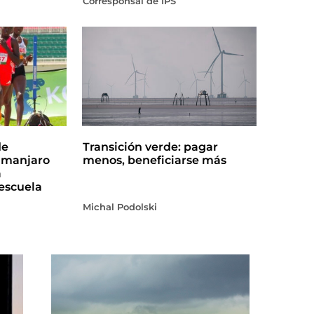
Corresponsal de IPS
de
Transición verde: pagar
limanjaro
menos, beneficiarse más
a
escuela
Michal Podolski