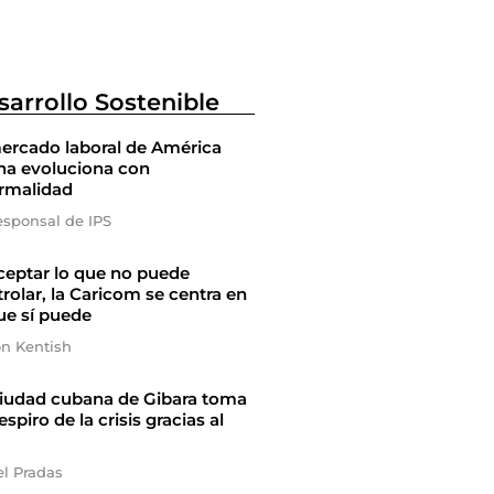
sarrollo Sostenible
ercado laboral de América
na evoluciona con
ormalidad
esponsal de IPS
ceptar lo que no puede
rolar, la Caricom se centra en
ue sí puede
on Kentish
ciudad cubana de Gibara toma
espiro de la crisis gracias al
el Pradas