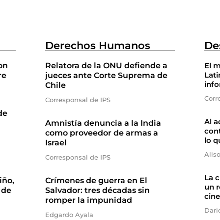
Derechos Humanos
De
on
Relatora de la ONU defiende a
El m
Lati
re
jueces ante Corte Suprema de
inf
Chile
Corr
Corresponsal de IPS
de
Al a
Amnistía denuncia a la India
cont
como proveedor de armas a
lo q
Israel
Alis
Corresponsal de IPS
La 
iño,
Crímenes de guerra en El
un r
 de
Salvador: tres décadas sin
cine
romper la impunidad
Dari
Edgardo Ayala