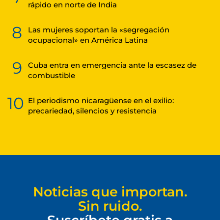
rápido en norte de India
8
Las mujeres soportan la «segregación
ocupacional» en América Latina
9
Cuba entra en emergencia ante la escasez de
combustible
10
El periodismo nicaragüense en el exilio:
precariedad, silencios y resistencia
Noticias que importan.
Sin ruido.