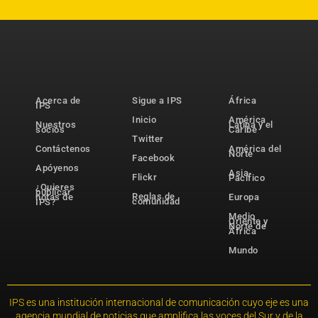
Acerca de
Sigue a IPS
África
IPS
Inicio
América
Nuestros
Latina y el
socios
Caribe
Twitter
Contáctenos
América del
Norte
Facebook
Apóyenos
Asia-
Flickr
Pacífico
¿Quieres
publicar
Reglas de
notas de
Europa
comunidad
IPS?
Medio
Oriente y
Norte de
África
Mundo
IPS es una institución internacional de comunicación cuyo eje es una
agencia mundial de noticias que amplifica las voces del Sur y de la