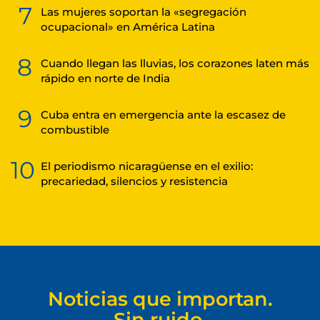
7
Las mujeres soportan la «segregación
ocupacional» en América Latina
8
Cuando llegan las lluvias, los corazones laten más
rápido en norte de India
9
Cuba entra en emergencia ante la escasez de
combustible
10
El periodismo nicaragüense en el exilio:
precariedad, silencios y resistencia
Noticias que importan.
Sin ruido.