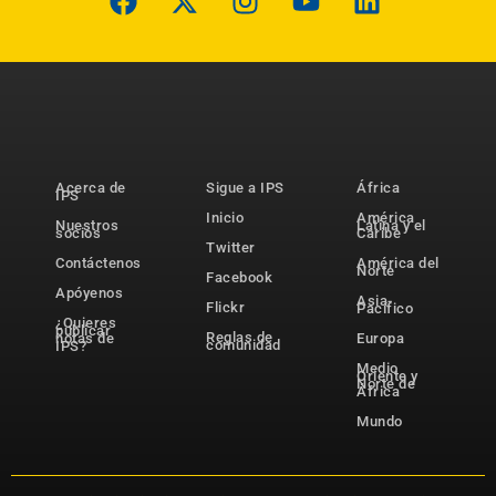
Acerca de
Sigue a IPS
África
IPS
Inicio
América
Nuestros
Latina y el
socios
Caribe
Twitter
Contáctenos
América del
Norte
Facebook
Apóyenos
Asia-
Flickr
Pacífico
¿Quieres
publicar
Reglas de
notas de
Europa
comunidad
IPS?
Medio
Oriente y
Norte de
África
Mundo