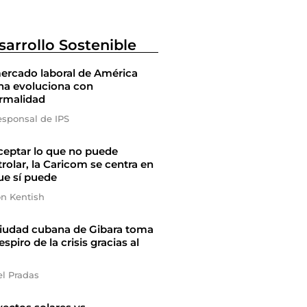
sarrollo Sostenible
ercado laboral de América
na evoluciona con
ormalidad
esponsal de IPS
ceptar lo que no puede
rolar, la Caricom se centra en
ue sí puede
on Kentish
ciudad cubana de Gibara toma
espiro de la crisis gracias al
el Pradas