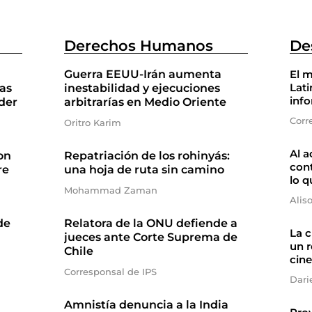
Derechos Humanos
De
Guerra EEUU-Irán aumenta
El m
Lati
as
inestabilidad y ejecuciones
inf
der
arbitrarías en Medio Oriente
Corr
Oritro Karim
Al a
on
Repatriación de los rohinyás:
cont
re
una hoja de ruta sin camino
lo q
Mohammad Zaman
Alis
de
Relatora de la ONU defiende a
La 
jueces ante Corte Suprema de
un r
Chile
cine
Corresponsal de IPS
Dari
Amnistía denuncia a la India