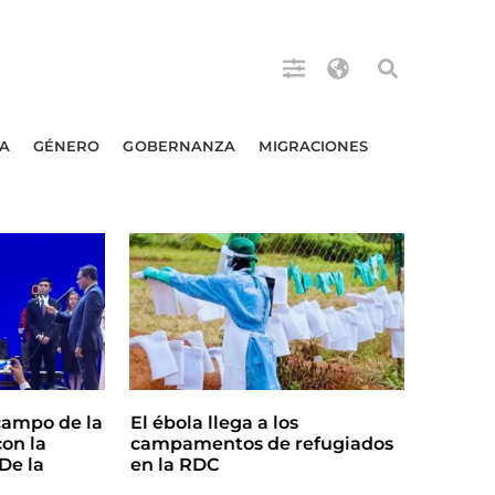
A
GÉNERO
GOBERNANZA
MIGRACIONES
campo de la
El ébola llega a los
on la
campamentos de refugiados
De la
en la RDC