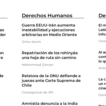
Derechos Humanos
De
Guerra EEUU-Irán aumenta
El m
Lati
as
inestabilidad y ejecuciones
inf
der
arbitrarías en Medio Oriente
Corr
Oritro Karim
Al a
on
Repatriación de los rohinyás:
cont
re
una hoja de ruta sin camino
lo q
Mohammad Zaman
Alis
de
Relatora de la ONU defiende a
La 
jueces ante Corte Suprema de
un r
Chile
cine
Corresponsal de IPS
Dari
Amnistía denuncia a la India