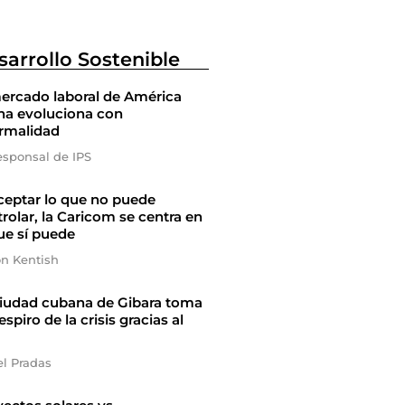
sarrollo Sostenible
ercado laboral de América
na evoluciona con
ormalidad
esponsal de IPS
ceptar lo que no puede
rolar, la Caricom se centra en
ue sí puede
on Kentish
ciudad cubana de Gibara toma
espiro de la crisis gracias al
el Pradas