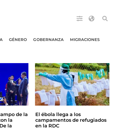
A
GÉNERO
GOBERNANZA
MIGRACIONES
campo de la
El ébola llega a los
on la
campamentos de refugiados
De la
en la RDC